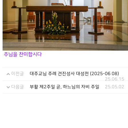
주님을 찬미합시다
이전글
대주교님 주례 견진성사 대성전 (2025-06 08)
25.06.15
다음글
부활 제2주일 곧, 하느님의 자비 주일
25.05.02