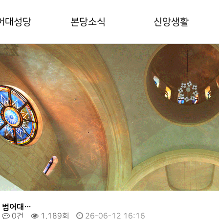
어대성당
본당소식
신앙생활
구장사목교서
공지사항
미사안내
당사목방침
본당주보
예비신자안내
보성인
전례봉사
혼배안내
부님/수녀님
월중계획표
장례안내
당기구표
연간계획표
어본당역사
갤러리
00주년 대성전
무실안내
별안내
범어대…
시는 길
0건
1,189회
26-06-12 16:16