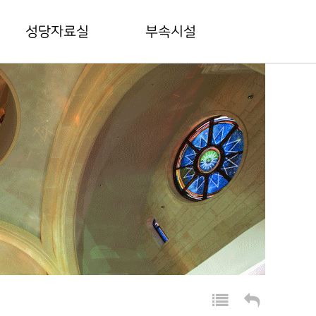
성당자료실
부속시설
본당 간행물
드망즈홀
전례상식
드망즈 갤러리
범어공동체양식
마리아유치원
평신도협의회
상가안내
성경대학
주차장안내
꾸리아협의회
제대회
구홈페이지
범어대성당 50년사
바로가기(링크)