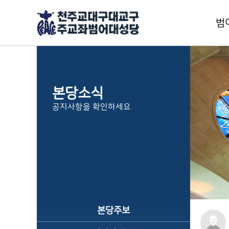
범
교
본
본당소식
주
공지사항을 확인하세요
신
본
범
1
사
층
본당주보
오