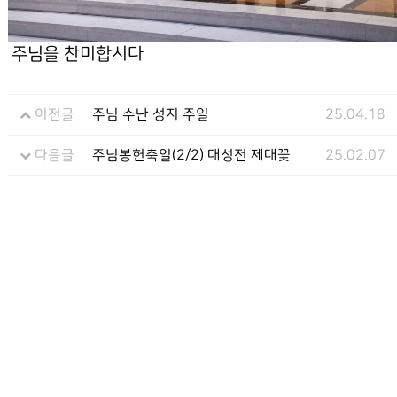
주님을 찬미합시다
이전글
주님 수난 성지 주일
25.04.18
다음글
주님봉헌축일(2/2) 대성전 제대꽃
25.02.07