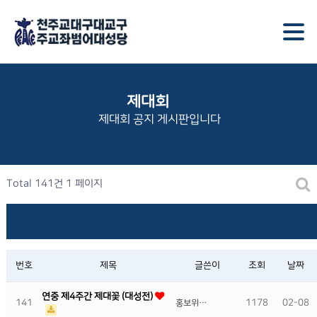
제대회
제대회 공지 게시판입니다
Total 141건
1 페이지
번호
제목
글쓴이
조회
날짜
연중 제4주간 제대꽃 (대성전)
141
1178
02-08
홍보위…