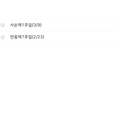
전글
사순제1주일(3/9)
음글
연중제7주일(2/23)