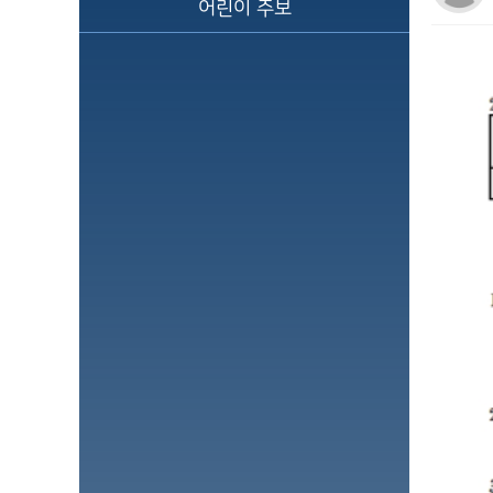
어린이 주보