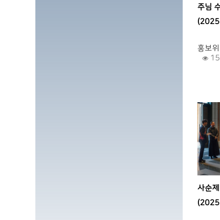
주님 
(2025
.
홍보위
15
사순제
(2025
.