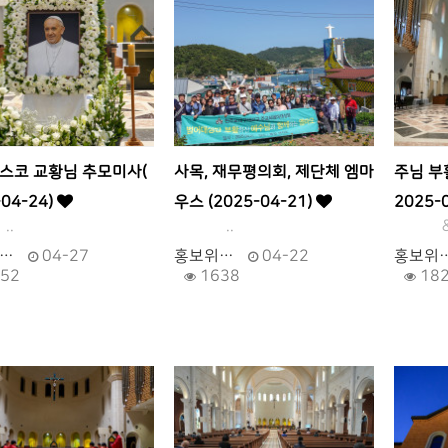
스코 교황님 추모미사(
사목, 재무평의회, 제단체 엠마
주님 부
-04-24)
우스 (2025-04-21)
2025-
.
..
&nb
…
04-27
홍보위…
04-22
홍보위
52
1638
18