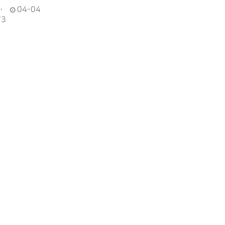
…
04-04
73