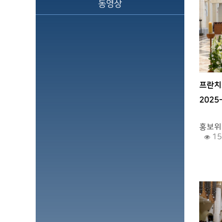
동영상
프란치
2025
.
홍보위
15