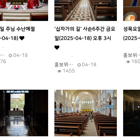
일 주님 수난예절
'십자가의 길' 사순6주간 금요
성목요일
-04-18)
일(2025-04-18) 오후 3시
(2025-
.
.
…
04-18
..
홍보위
76
16
홍보위…
04-18
1455