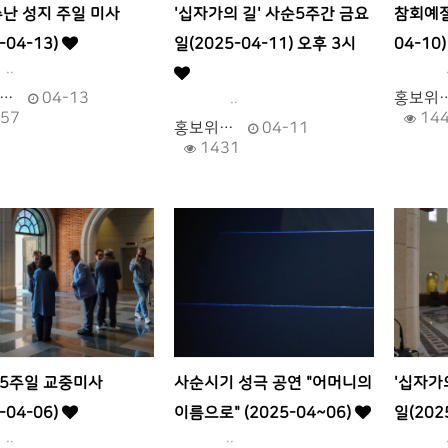
수난 성지 주일 미사
'십자가의 길' 사순5주간 금요
참회예절
-04-13)
일(2025-04-11) 오후 3시
04-10
.
.
…
04-13
..
홍보위
57
14
홍보위…
04-11
1431
5주일 교중미사
사순시기 성극 공연 "어머니의
'십자가
-04-06)
이름으로" (2025-04~06)
일(202
.
..
.