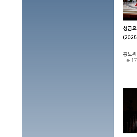
성금요
(2025
.
홍보위
17