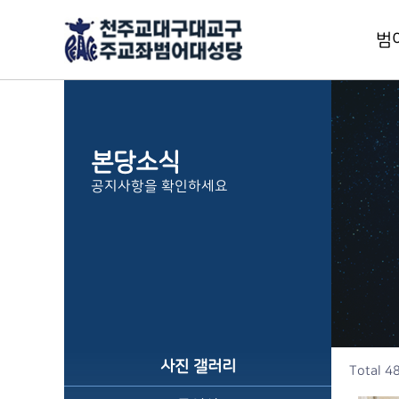
범
교
본
본당소식
주
공지사항을 확인하세요
신
본
범
1
사
층
사진 갤러리
Total 4
오