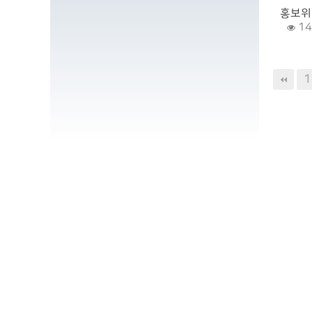
홍보위
14
다음
맨끝
1