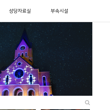
성당자료실
부속시설
본당 간행물
드망즈홀
전례상식
드망즈 갤러리
범어공동체양식
마리아유치원
평신도협의회
상가안내
성경대학
주차장안내
꾸리아협의회
제대회
구홈페이지
범어대성당 50년사
바로가기(링크)