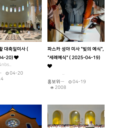
활 대축일미사 (
파스카 성야 미사 "빛의 예식",
04-20)
"세례예식" ( 2025-04-19)
s..
…
04-20
..
24
홍보위…
04-19
2008