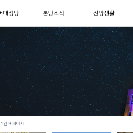
어대성당
본당소식
신앙생활
구장사목교서
공지사항
미사안내
당사목방침
본당주보
예비신자안내
보성인
전례봉사
혼배안내
부님/수녀님
월중계획표
장례안내
당기구표
연간계획표
어본당역사
갤러리
00주년 대성전
무실안내
별안내
81건
9 페이지
시는 길