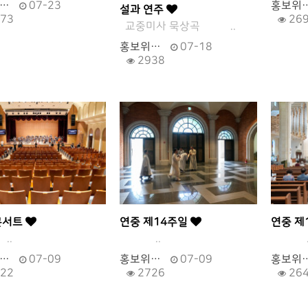
…
07-23
홍보위
설과 연주
73
26
교중미사 묵상곡 ..
홍보위…
07-18
2938
콘서트
연중 제14주일
연중 제
.
..
.
…
07-09
홍보위…
07-09
홍보위
22
2726
26