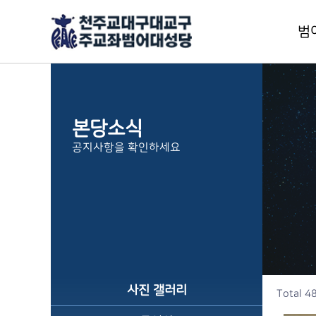
범
교
본
본당소식
주
공지사항을 확인하세요
신
본
범
1
사
층
사진 갤러리
Total 4
오