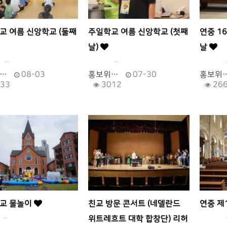
교 여름 신앙학교 (둘째
주일학교 여름 신앙학교 (첫째
연중 1
날)
날
.
..
.
…
08-03
홍보위…
07-30
홍보위
33
3012
26
교 물놀이
친교 방문 콘서트 (네델란드
연중 제
.
.
위트레흐트 대학 합창단) 리허