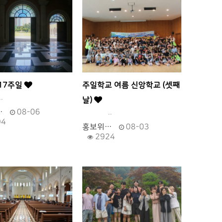
17주일
주일학교 여름 신앙학교 (셋째
.
날)
…
08-06
..
04
홍보위…
08-03
2924