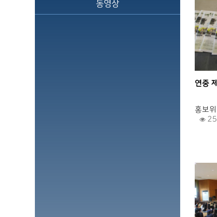
동영상
연중 
.
홍보위
25