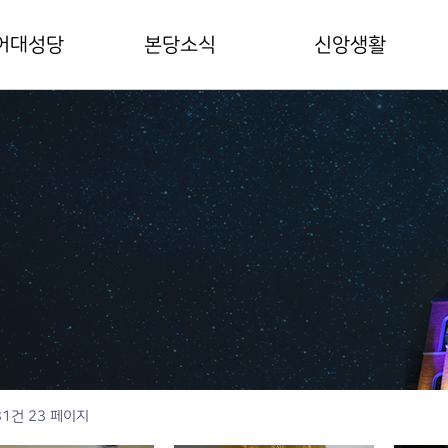
어대성당
본당소식
신앙생활
구장사목교서
공지사항
미사안내
당사목방침
본당주보
예비신자안내
보성인
전례봉사
혼배안내
부님/수녀님
월중계획표
장례안내
당기구표
연간계획표
어본당역사
갤러리
00주년 대성전
무실안내
별안내
81건
23 페이지
시는 길