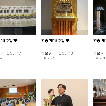
제19주일
연중 제18주일
연중 제
.
..
.
…
08-17
홍보위…
08-13
홍보위
49
2571
27