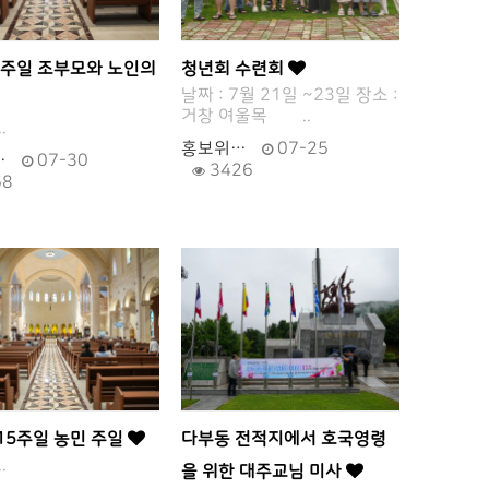
6주일 조부모와 노인의
청년회 수련회
날짜 : 7월 21일 ~23일 장소 :
거창 여울목 ..
.
홍보위…
07-25
…
07-30
3426
68
15주일 농민 주일
다부동 전적지에서 호국영령
.
을 위한 대주교님 미사