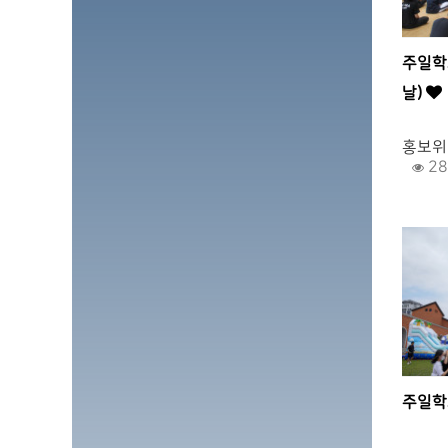
주일학
날)
.
홍보위
28
주일학
.