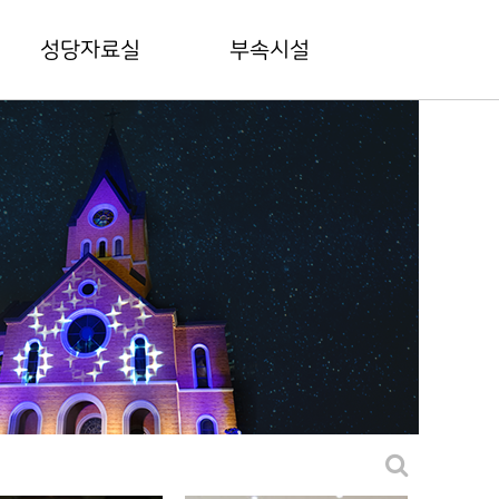
성당자료실
부속시설
본당 간행물
드망즈홀
전례상식
드망즈 갤러리
범어공동체양식
마리아유치원
평신도협의회
상가안내
성경대학
주차장안내
꾸리아협의회
제대회
구홈페이지
범어대성당 50년사
바로가기(링크)