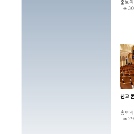
홍보위
30
친교 
.
홍보위
29