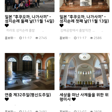
일본 "후쿠오까, 나가사끼" -
일본 "후쿠오까, 나가사끼" -
성지순례 둘째 날(11월 14일)
성지순례 첫째 날(11월 13일)
히라토 성지순례 출발 ..
김해공항에서 출발직전 ... ..
홍보위…
11-17
2745
홍보위…
11-17
2586
연중 제32주일(평신도주일)
세상을 떠난 사제들을 위한 위
령미사
..
..
홍보위…
11-12
2491
홍보위…
11-07
2608