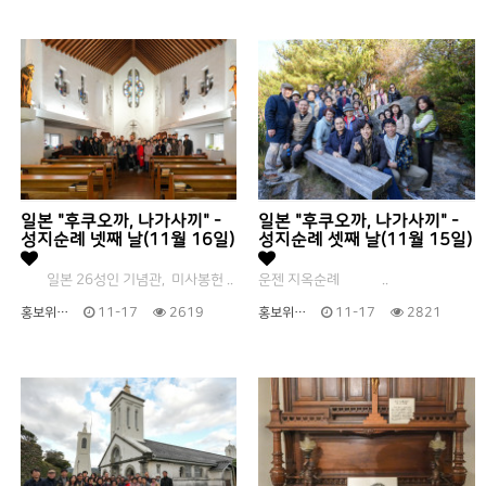
일본 "후쿠오까, 나가사끼" -
일본 "후쿠오까, 나가사끼" -
성지순례 넷째 날(11월 16일)
성지순례 셋째 날(11월 15일)
일본 26성인 기념관, 미사봉헌 ..
운젠 지옥순례 ..
홍보위…
11-17
2619
홍보위…
11-17
2821