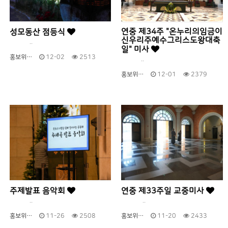
연중 제34주 "온누리의임금이
성모동산 점등식
신우리주예수그리스도왕대축
..
일" 미사
홍보위…
12-02
2513
..
홍보위…
12-01
2379
주제발표 음악회
연중 제33주일 교중미사
..
..
홍보위…
11-26
2508
홍보위…
11-20
2433