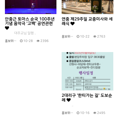
안중근 토마스 순국 100주년
연중 제29주일 교중미사와 세
기념 음악극 '고백' 공연관련
례식
..
대주교님 일행 ..
홍보위…
10-22
2763
홍보위…
10-28
2396
2대리구 '한티가는 길' 도보순
례
..
홍보위…
10-16
2495