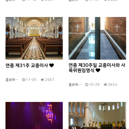
연중 제30주일 교중미사와 사
연중 제31주 교중미사
목위원임명식
..
..
홍보위…
11-05
2567
홍보위…
10-29
2624