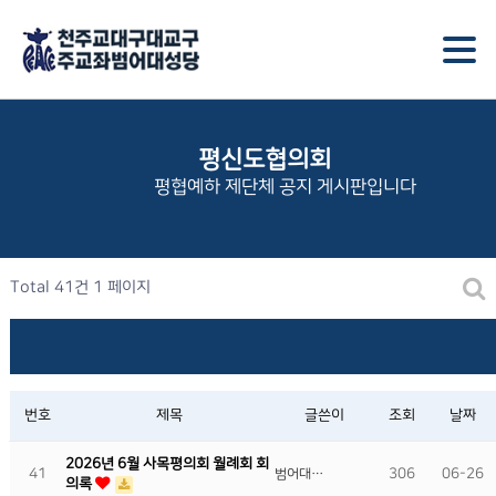
평신도협의회
평협예하 제단체 공지 게시판입니다
Total 41건
1 페이지
번호
제목
글쓴이
조회
날짜
2026년 6월 사목평의회 월례회 회
41
306
06-26
범어대…
의록